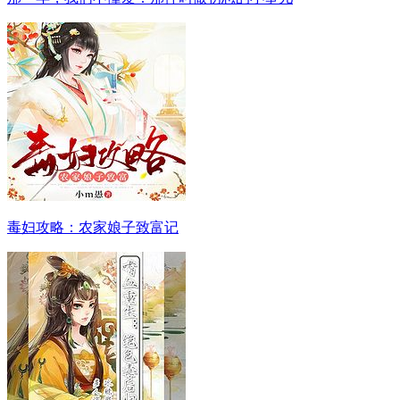
毒妇攻略：农家娘子致富记