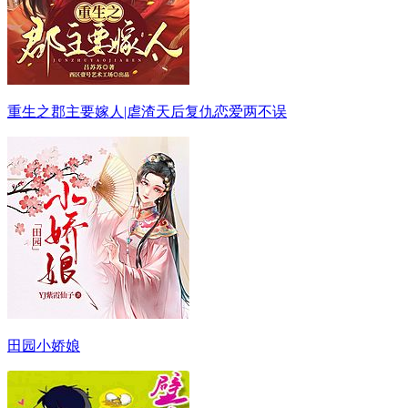
重生之郡主要嫁人|虐渣天后复仇恋爱两不误
田园小娇娘