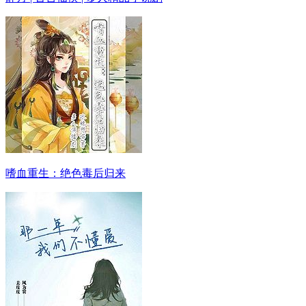
嗜血重生：绝色毒后归来