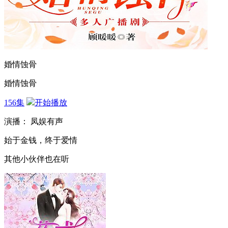
婚情蚀骨
婚情蚀骨
156集
开始播放
演播： 凤娱有声
始于金钱，终于爱情
其他小伙伴也在听