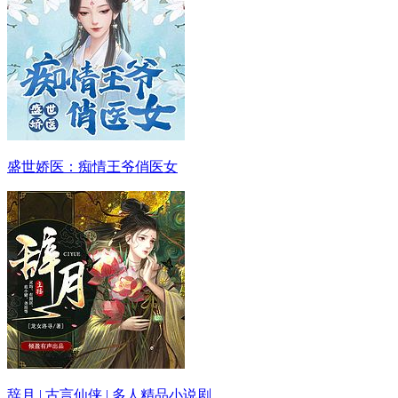
盛世娇医：痴情王爷俏医女
辞月 | 古言仙侠 | 多人精品小说剧