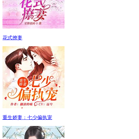
花式撩妻
重生娇妻：七少偏执宠