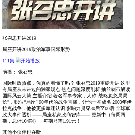
张召忠开讲2019
局座开讲2019政治军事国际形势
111集
开始播放
演播： 张召忠
国际时政热点，你真的看懂了吗？ 张召忠2019重磅开讲 这里
有局座从未讲过的独家观点 热点问题深度剖析 抽丝剥茧解读
国际风云大势 主播介绍 著名军事专家，人称“战略忽悠局局
长”，职位“局座” 90年代的战争直播，让他一举成名 2003年伊
拉克战争，他被更多军迷认识 影响力贯穿30后至00后 全球军
政大事件透析 ——局座私家政商智库—— 更新中（每周两
期，总计104期），每期只需1.91元！
其他小伙伴也在听