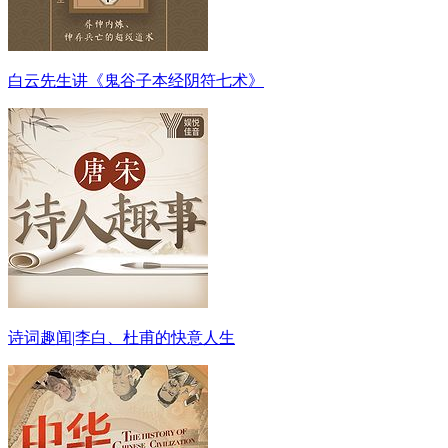
白云先生讲《鬼谷子本经阴符七术》
诗词趣闻|李白、杜甫的快意人生