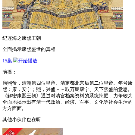
纪连海之康熙王朝
全面揭示康熙盛世的真相
15集
开始播放
演播：
康熙帝，清朝第四位皇帝、清定都北京后第二位皇帝。年号康
熙：康，安宁；熙，兴盛－－取万民康宁、天下熙盛的意思。
《解密康熙王朝》通过对清宫档案资料的系统挖掘，力争较为
全面地揭示出有清一代政治、经济、军事、文化等社会生活的
方方面面。
其他小伙伴也在听