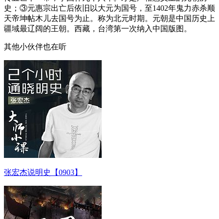
史；③元惠宗出亡后依旧以大元为国号，至1402年鬼力赤杀顺
天帝坤帖木儿去国号为止。称为北元时期。元朝是中国历史上
疆域最辽阔的王朝。西藏，台湾第一次纳入中国版图。
其他小伙伴也在听
张宏杰说明史【0903】