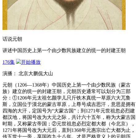
话说元朝
讲述中国历史上第一个由少数民族建立的统一的封建王朝
176集
开始播放
演播： 北京大鹏侃大山
元朝（1206—1368年）中国历史上第一个由少数民族（蒙古
族）建立的统一的封建王朝，元朝历史通常可以划分为三部
分：①1206年元太祖乞颜孛儿只斤铁木真统一草原六大兀鲁
斯，立国位于漠北的蒙古草原，上尊号成吉思汗，意思是拥有
四海的大汗，定国号为“大蒙古国”；到1271年元世祖忽必烈建
都汉地，将国号改为大元之际，共计六十五年，称为大蒙古国
时期，又称蒙古帝国；②元世祖忽必烈定都大都（今北京），
1271年将国号改为大元后，直到1368年元惠宗出亡大都为止，
传五世十一帝，享国祚九十八年。才是严格意义上的元朝历