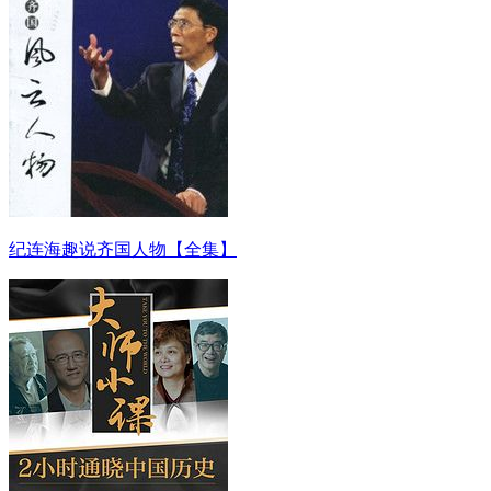
纪连海趣说齐国人物【全集】