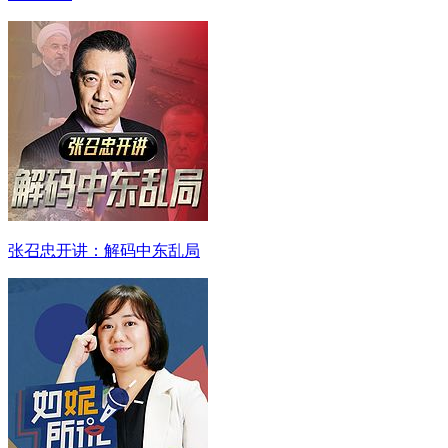
张召忠开讲：解码中东乱局