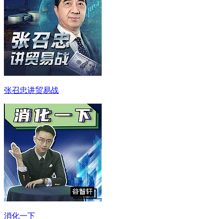
张召忠讲贸易战
消化一下