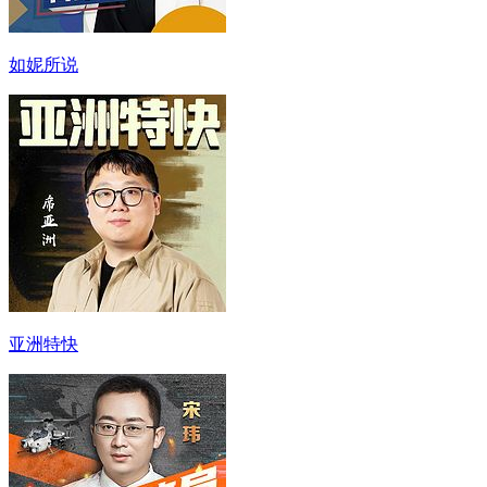
如妮所说
亚洲特快