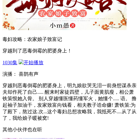
毒妇攻略：农家娘子致富记
穿越到了恶毒倒霉的肥婆身上！
1030集
开始播放
演播： 喜鹊有声
穿越到恶毒倒霉的肥婆身上，明九娘欲哭无泪一前身想谋杀亲
夫却作死了自己..... 醒来时家徒四壁，儿子面黄肌瘦，相公萧
铁策恨她入骨。 别人穿越懂医懂药懂军火，她懂个..... 语。 撸
起袖子加油干，发家致富向钱看，相夫教子诰命赚! 萧铁策:为
了殿下，熬过这.次...这个毒妇总想攻略我，我抵死不....从了从
了，我给娘子暖被窝!
其他小伙伴也在听