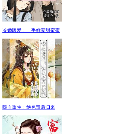
冷婚暖爱：二手鲜妻甜蜜蜜
嗜血重生：绝色毒后归来