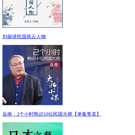
刘燊讲民国风云人物
岳南：2个小时熟识10位民国大师【单集售卖】