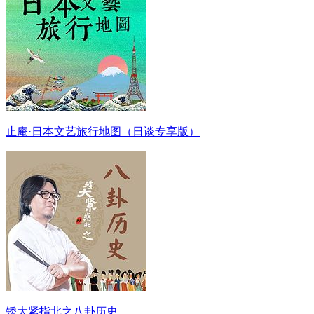
止庵·日本文艺旅行地图（日谈专享版）
矮大紧指北之八卦历史