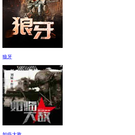
狼牙
如临大敌