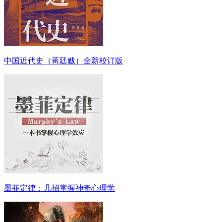
中国近代史（蒋廷黻）全新校订版
墨菲定律：几招掌握神奇心理学