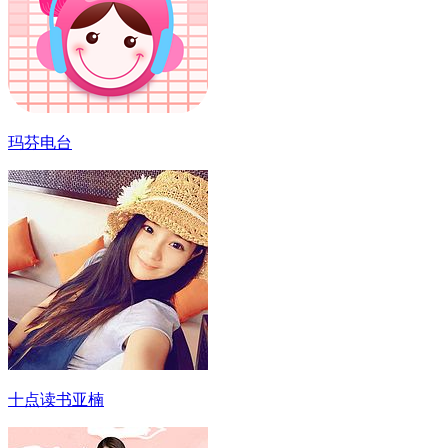
玛芬电台
十点读书亚楠