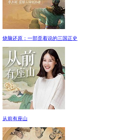
烧脑还原：一部歪着说的三国正史
从前有座山