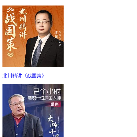
北川精讲《战国策》