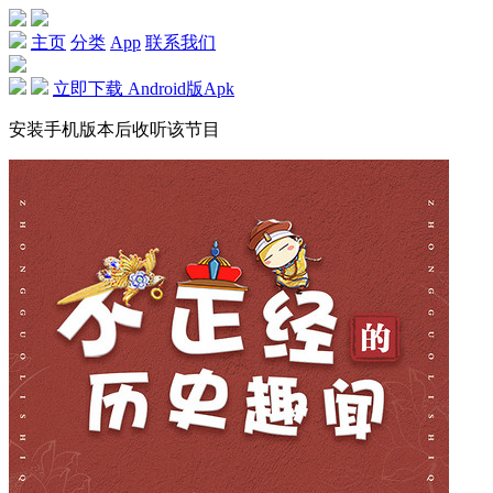
主页
分类
App
联系我们
立即下载 Android版Apk
安装手机版本后收听该节目