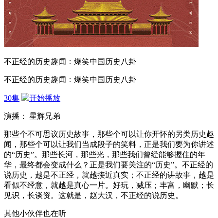
不正经的历史趣闻：爆笑中国历史八卦
不正经的历史趣闻：爆笑中国历史八卦
30集
开始播放
演播： 星辉兄弟
那些个不可思议历史故事，那些个可以让你开怀的另类历史趣
闻，那些个可以让我们当成段子的笑料，正是我们要为你讲述
的“历史”。那些长河，那些光，那些我们曾经能够握住的年
华，最终都会变成什么？正是我们要关注的“历史”。不正经的
说历史，越是不正经，就越接近真实；不正经的讲故事，越是
看似不经意，就越是真心一片。好玩，减压；丰富，幽默；长
见识，长谈资。这就是，赵大汉，不正经的说历史。
其他小伙伴也在听