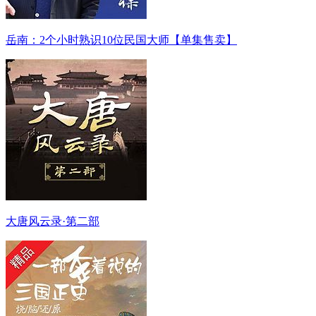
岳南：2个小时熟识10位民国大师【单集售卖】
大唐风云录·第二部