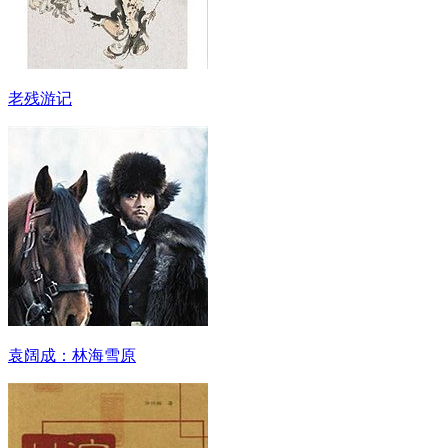
老残游记
袁阔成：林海雪原