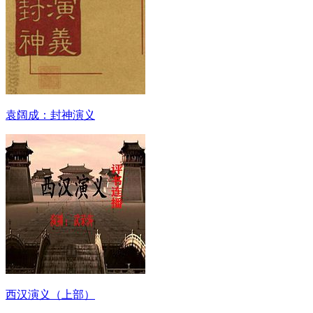
袁阔成：封神演义
西汉演义（上部）