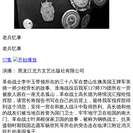
老兵忆事
老兵忆事
57集
开始播放
演播： 黑龙江北方文艺出版社有限公司
革命战士李中玉带领所在的三十八军在楚山生擒美国王牌军美
骑一师少校营长的故事。淮海战役后我军127师379团所在一营
被敌人困在一座无名孤山，革命战士高长德为将情况汇报给指
挥部，请营长将报告书写在自己的后背上，最终我军指挥部得
到这个消息，安排一营在和敌人战斗中取得胜利。高长德和他
的战友们被当地百姓誉为国门卫士，牢牢地守卫在祖国的南大
门。革命战士叶弟根保家卫国的故事，被称为钢铁战士。抗美
援朝时期我国志愿军杨世民等所在的突击连在临津江附近消灭
驻扎的美国鬼子。