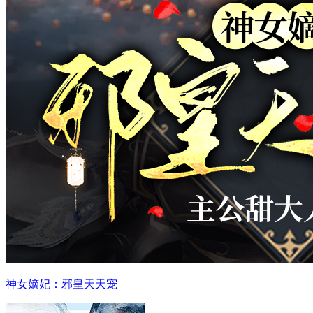
神女嫡妃：邪皇天天宠