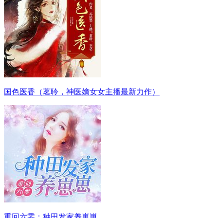
国色医香（茗聆，神医嫡女女主播最新力作）
重回六零：种田发家养崽崽