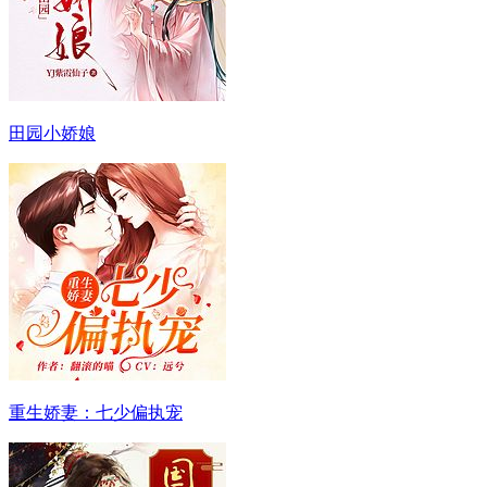
田园小娇娘
重生娇妻：七少偏执宠