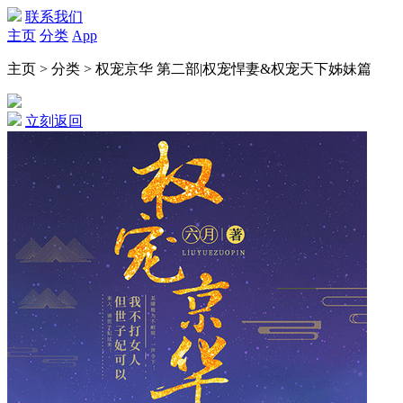
联系我们
主页
分类
App
主页 > 分类 > 权宠京华 第二部|权宠悍妻&权宠天下姊妹篇
立刻返回